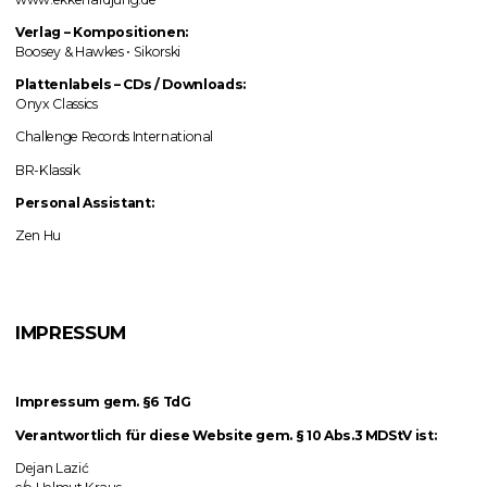
Verlag
–
Kompositionen:
Boosey & Hawkes • Sikorski
Plattenlabels
–
CDs / Downloads:
Onyx Classics
Challenge Records International
BR-Klassik
Personal Assistant:
Zen Hu
IMPRESSUM
Impressum gem. §6 TdG
Verantwortlich für diese Website gem. § 10 Abs.3 MDStV ist:
Dejan Lazić