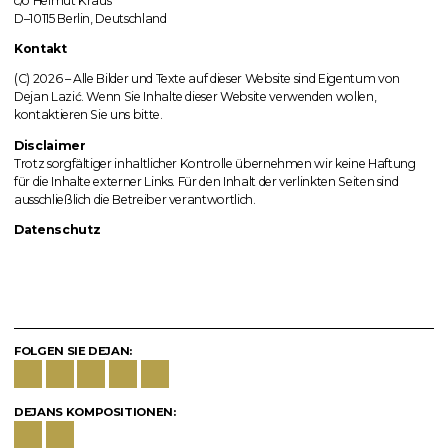
c/o Helmut Kraus
D–10115 Berlin, Deutschland
Kontakt
(C) 2026 – Alle Bilder und Texte auf dieser Website sind Eigentum von
Dejan Lazić. Wenn Sie Inhalte dieser Website verwenden wollen,
kontaktieren Sie uns bitte.
Disclaimer
Trotz sorgfältiger inhaltlicher Kontrolle übernehmen wir keine Haftung
für die Inhalte externer Links. Für den Inhalt der verlinkten Seiten sind
ausschließlich die Betreiber verantwortlich.
Datenschutz
FOLGEN SIE DEJAN:
DEJANS KOMPOSITIONEN: