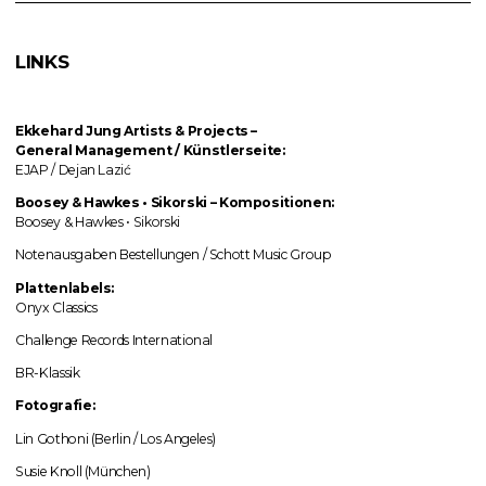
LINKS
Ekkehard Jung
Artists & Projects
–
General Management / Künstlerseite:
EJAP / Dejan Lazić
Boosey & Hawkes • Sikorski
–
Kompositionen:
Boosey & Hawkes • Sikorski
Notenausgaben Bestellungen / Schott Music Group
Plattenlabels:
Onyx Classics
Challenge Records International
BR-Klassik
Fotografie:
Lin Gothoni (Berlin / Los Angeles)
Susie Knoll (München)