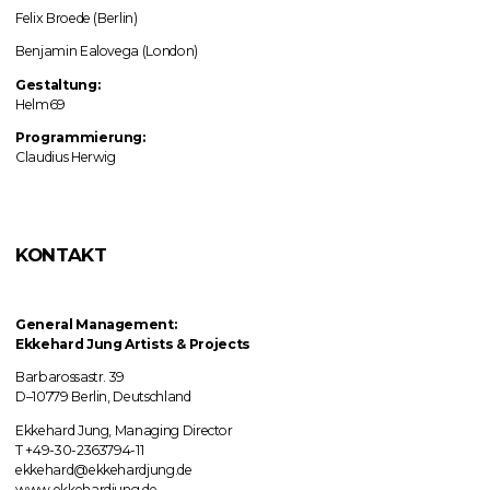
Felix Broede (Berlin)
Benjamin Ealovega (London)
Gestaltung:
Helm69
Programmierung:
Claudius Herwig
KONTAKT
General Management:
Ekkehard Jung
Artists & Projects
Barbarossastr. 39
D–10779 Berlin, Deutschland
Ekkehard Jung, Managing Director
T +49-30-2363794-11
ekkehard@ekkehardjung.de
www.ekkehardjung.de