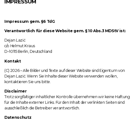
IMPRESSUM
Impressum gem. §6 TdG
Verantwortlich für diese Website gem. § 10 Abs.3 MDStV ist:
Dejan Lazić
c/o Helmut Kraus
D–10115 Berlin, Deutschland
Kontakt
(C) 2026 – Alle Bilder und Texte auf dieser Website sind Eigentum von
Dejan Lazić. Wenn Sie Inhalte dieser Website verwenden wollen,
kontaktieren Sie uns bitte.
Disclaimer
Trotz sorgfältiger inhaltlicher Kontrolle übernehmen wir keine Haftung
für die Inhalte externer Links. Für den Inhalt der verlinkten Seiten sind
ausschließlich die Betreiber verantwortlich.
Datenschutz