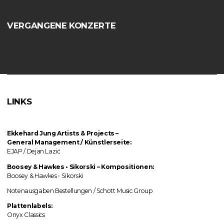
VERGANGENE KONZERTE
LINKS
Ekkehard Jung
Artists & Projects
–
General Management / Künstlerseite:
EJAP / Dejan Lazić
Boosey & Hawkes • Sikorski
–
Kompositionen:
Boosey & Hawkes • Sikorski
Notenausgaben Bestellungen / Schott Music Group
Plattenlabels:
Onyx Classics