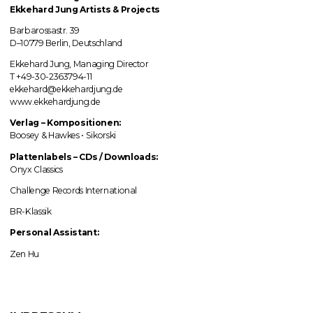
Ekkehard Jung
Artists & Projects
Barbarossastr. 39
D–10779 Berlin, Deutschland
Ekkehard Jung, Managing Director
T +49-30-2363794-11
ekkehard@ekkehardjung.de
www.ekkehardjung.de
Verlag
–
Kompositionen:
Boosey & Hawkes • Sikorski
Plattenlabels
–
CDs / Downloads:
Onyx Classics
Challenge Records International
BR-Klassik
Personal Assistant:
Zen Hu