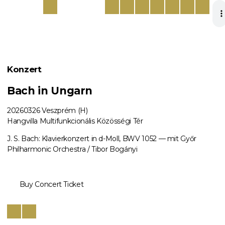
Konzert
Bach in Ungarn
20260326
Veszprém (H)
Hangvilla Multifunkcionális Közösségi Tér
J. S. Bach: Klavierkonzert in d-Moll, BWV 1052 — mit Győr
Philharmonic Orchestra / Tibor Bogányi
Buy Concert Ticket