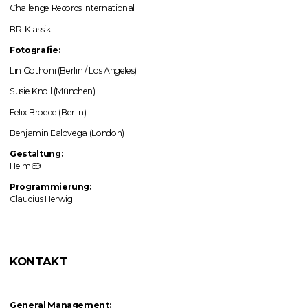
Challenge Records International
BR-Klassik
Fotografie:
Lin Gothoni (Berlin / Los Angeles)
Susie Knoll (München)
Felix Broede (Berlin)
Benjamin Ealovega (London)
Gestaltung:
Helm69
Programmierung:
Claudius Herwig
KONTAKT
General Management: