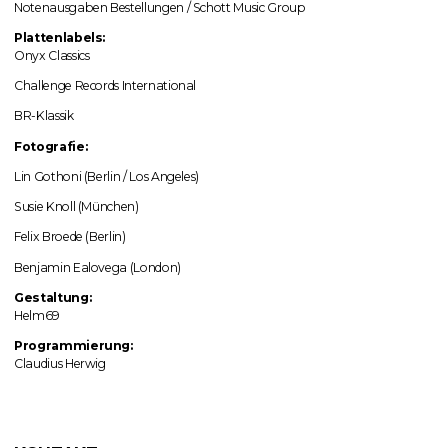
Notenausgaben Bestellungen / Schott Music Group
Plattenlabels:
Onyx Classics
Challenge Records International
BR-Klassik
Fotografie:
Lin Gothoni (Berlin / Los Angeles)
Susie Knoll (München)
Felix Broede (Berlin)
Benjamin Ealovega (London)
Gestaltung:
Helm69
Programmierung:
Claudius Herwig