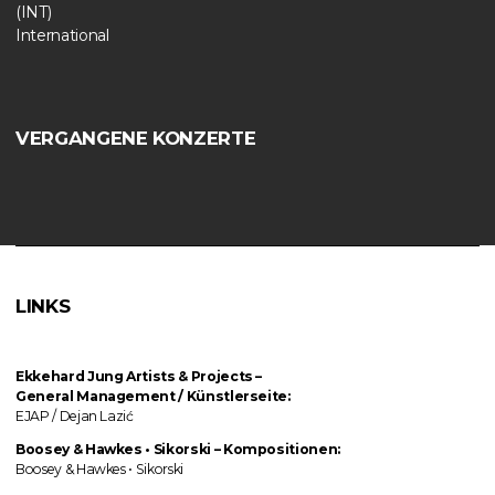
(INT)
International
VERGANGENE KONZERTE
LINKS
Ekkehard Jung
Artists & Projects
–
General Management / Künstlerseite:
EJAP / Dejan Lazić
Boosey & Hawkes • Sikorski
–
Kompositionen:
Boosey & Hawkes • Sikorski