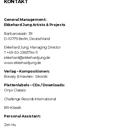
KONTAKT
General Management:
Ekkehard Jung
Artists & Projects
Barbarossastr. 39
D–10779 Berlin, Deutschland
Ekkehard Jung, Managing Director
T +49-30-2363794-11
ekkehard@ekkehardjung.de
www.ekkehardjung.de
Verlag
–
Kompositionen:
Boosey & Hawkes • Sikorski
Plattenlabels
–
CDs / Downloads:
Onyx Classics
Challenge Records International
BR-Klassik
Personal Assistant:
Zen Hu