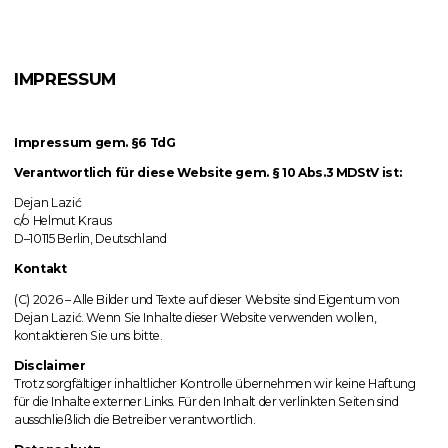
IMPRESSUM
Impressum gem. §6 TdG
Verantwortlich für diese Website gem. § 10 Abs.3 MDStV ist:
Dejan Lazić
c/o Helmut Kraus
D–10115 Berlin, Deutschland
Kontakt
(C) 2026 – Alle Bilder und Texte auf dieser Website sind Eigentum von
Dejan Lazić. Wenn Sie Inhalte dieser Website verwenden wollen,
kontaktieren Sie uns bitte.
Disclaimer
Trotz sorgfältiger inhaltlicher Kontrolle übernehmen wir keine Haftung
für die Inhalte externer Links. Für den Inhalt der verlinkten Seiten sind
ausschließlich die Betreiber verantwortlich.