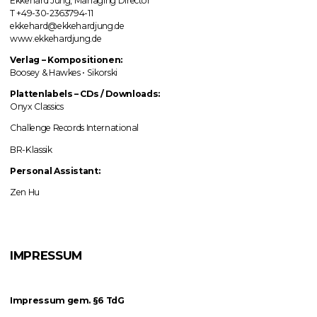
Ekkehard Jung, Managing Director
T +49-30-2363794-11
ekkehard@ekkehardjung.de
www.ekkehardjung.de
Verlag
–
Kompositionen:
Boosey & Hawkes • Sikorski
Plattenlabels
–
CDs / Downloads:
Onyx Classics
Challenge Records International
BR-Klassik
Personal Assistant:
Zen Hu
IMPRESSUM
Impressum gem. §6 TdG