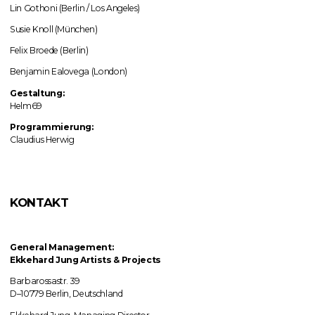
Lin Gothoni (Berlin / Los Angeles)
Susie Knoll (München)
Felix Broede (Berlin)
Benjamin Ealovega (London)
Gestaltung:
Helm69
Programmierung:
Claudius Herwig
KONTAKT
General Management:
Ekkehard Jung
Artists & Projects
Barbarossastr. 39
D–10779 Berlin, Deutschland