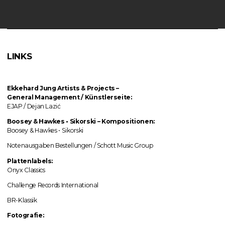
LINKS
Ekkehard Jung
Artists & Projects
–
General Management / Künstlerseite:
EJAP / Dejan Lazić
Boosey & Hawkes • Sikorski
–
Kompositionen:
Boosey & Hawkes • Sikorski
Notenausgaben Bestellungen / Schott Music Group
Plattenlabels:
Onyx Classics
Challenge Records International
BR-Klassik
Fotografie: