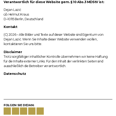
Verantwortlich für diese Website gem. § 10 Abs.3 MDStV ist:
Dejan Lazić
c/o Helmut Kraus
D–10115 Berlin, Deutschland
Kontakt
(C) 2026 – Alle Bilder und Texte auf dieser Website sind Eigentum von
Dejan Lazić. Wenn Sie Inhalte dieser Website verwenden wollen,
kontaktieren Sie uns bitte.
Disclaimer
Trotz sorgfältiger inhaltlicher Kontrolle übernehmen wir keine Haftung
für die Inhalte externer Links. Für den Inhalt der verlinkten Seiten sind
ausschließlich die Betreiber verantwortlich.
Datenschutz
FOLGEN SIE DEJAN: