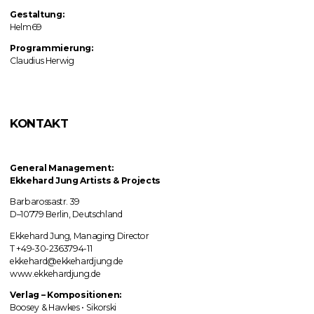
Gestaltung:
Helm69
Programmierung:
Claudius Herwig
KONTAKT
General Management:
Ekkehard Jung
Artists & Projects
Barbarossastr. 39
D–10779 Berlin, Deutschland
Ekkehard Jung, Managing Director
T +49-30-2363794-11
ekkehard@ekkehardjung.de
www.ekkehardjung.de
Verlag
–
Kompositionen:
Boosey & Hawkes • Sikorski