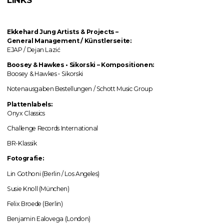
Ekkehard Jung
Artists & Projects
–
General Management / Künstlerseite:
EJAP / Dejan Lazić
Boosey & Hawkes • Sikorski
–
Kompositionen:
Boosey & Hawkes • Sikorski
Notenausgaben Bestellungen / Schott Music Group
Plattenlabels:
Onyx Classics
Challenge Records International
BR-Klassik
Fotografie:
Lin Gothoni (Berlin / Los Angeles)
Susie Knoll (München)
Felix Broede (Berlin)
Benjamin Ealovega (London)