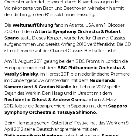
Orchester vollendet. Inspiriert durch Klavierfassungen der
Violinkonzerte von Bach und Beethoven, wir haben hiermit
den dritten ‚großen B‘ in solch einer Fassung.
Die
Welturaufführung
fand in Atlanta, USA, am 1. Oktober
2009 mit dem
Atlanta Symphony Orchestra & Robert
Spano
, statt. Dieses Konzert wurde live für Channel Classics
aufgenommen und bereits Anfang 2010 veröffentlicht. Die CD
ist mittlerweile auf der Channel Classics Bestseller-Liste!
Am 11. August 2011 gelang bei den
BBC Proms in London
die
Europapremiere mit dem
BBC Philharmonic Orchestra &
Vassily Sinaisky
, im Herbst 2011 die niederländische Premiere
im Concertgebouw Amsterdam mit dem
Nederlands
Kamerorkest & Gordan Nikolic
. Im Februar 2012 spielte
Dejan das Werk in Den Haag und in Utrecht mit dem
Restidentie Orkest & Andrew Grams
und am 2. März
2012 folgte die Japanpremiere in Sapporo mit dem
Sapporo
Symphony Orchestra & Tatsuya Shimono.
Beim Hamburgischen
‚Ostertöne‘ Festival
hat das Werk am 9.
April 2012 seine Deutschlandpremiere mit den
Philharmonikern Hamburg
unter Leitung von
Simone