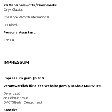
Plattenlabels
–
CDs / Downloads:
Onyx Classics
Challenge Records International
BR-Klassik
Personal Assistant:
Zen Hu
IMPRESSUM
Impressum gem. §6 TdG
Verantwortlich für diese Website gem. § 10 Abs.3 MDStV ist:
Dejan Lazić
c/o Helmut Kraus
D–10115 Berlin, Deutschland
Kontakt