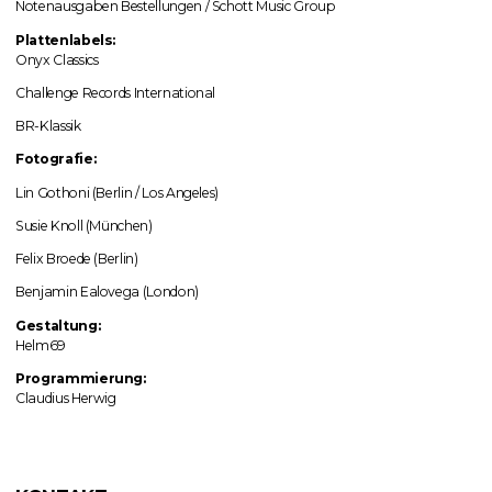
Notenausgaben Bestellungen / Schott Music Group
Plattenlabels:
Onyx Classics
Challenge Records International
BR-Klassik
Fotografie:
Lin Gothoni (Berlin / Los Angeles)
Susie Knoll (München)
Felix Broede (Berlin)
Benjamin Ealovega (London)
Gestaltung:
Helm69
Programmierung:
Claudius Herwig