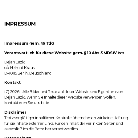
IMPRESSUM
Impressum gem. §6 TdG
Verantwortlich für diese Website gem. § 10 Abs.3 MDStV ist:
Dejan Lazić
c/o Helmut Kraus
D–10115 Berlin, Deutschland
Kontakt
(C) 2026 – Alle Bilder und Texte auf dieser Website sind Eigentum von
Dejan Lazić. Wenn Sie Inhalte dieser Website verwenden wollen,
kontaktieren Sie uns bitte.
Disclaimer
Trotz sorgfältiger inhaltlicher Kontrolle übernehmen wir keine Haftung
für die Inhalte externer Links. Für den Inhalt der verlinkten Seiten sind
ausschließlich die Betreiber verantwortlich.