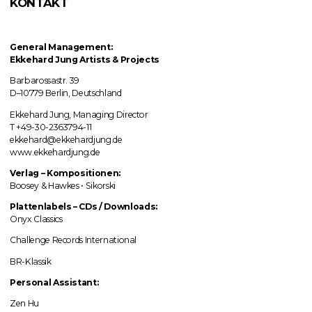
KONTAKT
General Management:
Ekkehard Jung
Artists & Projects
Barbarossastr. 39
D–10779 Berlin, Deutschland
Ekkehard Jung, Managing Director
T +49-30-2363794-11
ekkehard@ekkehardjung.de
www.ekkehardjung.de
Verlag
–
Kompositionen:
Boosey & Hawkes • Sikorski
Plattenlabels
–
CDs / Downloads:
Onyx Classics
Challenge Records International
BR-Klassik
Personal Assistant:
Zen Hu